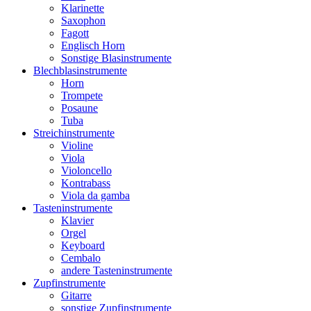
Klarinette
Saxophon
Fagott
Englisch Horn
Sonstige Blasinstrumente
Blechblasinstrumente
Horn
Trompete
Posaune
Tuba
Streichinstrumente
Violine
Viola
Violoncello
Kontrabass
Viola da gamba
Tasteninstrumente
Klavier
Orgel
Keyboard
Cembalo
andere Tasteninstrumente
Zupfinstrumente
Gitarre
sonstige Zupfinstrumente