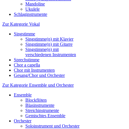
Mandoline
Ukulele
Schlaginstrumente
Zur Kategorie Vokal
Singstimme
Singstimme(n) mit Klavier
Singstimme(n) mit Gitarre
Singstimme(n) mit
verschiedenen Instrumenten
Sprechstimme
Chor a capella
Chor mit Instrumenten
Gesang/Chor und Orchester
Zur Kategorie Ensemble und Orchester
Ensemble
Blockflöten
Blasinstrumente
Streichinstrumente
Gemischtes Ensemble
Orchester
Soloinstrument und Orchester