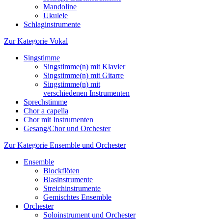
Mandoline
Ukulele
Schlaginstrumente
Zur Kategorie Vokal
Singstimme
Singstimme(n) mit Klavier
Singstimme(n) mit Gitarre
Singstimme(n) mit
verschiedenen Instrumenten
Sprechstimme
Chor a capella
Chor mit Instrumenten
Gesang/Chor und Orchester
Zur Kategorie Ensemble und Orchester
Ensemble
Blockflöten
Blasinstrumente
Streichinstrumente
Gemischtes Ensemble
Orchester
Soloinstrument und Orchester