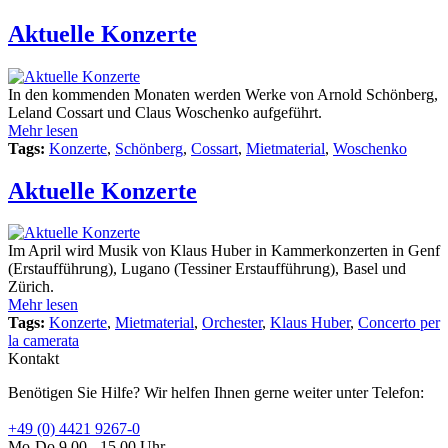
Aktuelle Konzerte
In den kommenden Monaten werden Werke von Arnold Schönberg,
Leland Cossart und Claus Woschenko aufgeführt.
Mehr lesen
Tags:
Konzerte
,
Schönberg
,
Cossart
,
Mietmaterial
,
Woschenko
Aktuelle Konzerte
Im April wird Musik von Klaus Huber in Kammerkonzerten in Genf
(Erstaufführung), Lugano (Tessiner Erstaufführung), Basel und
Zürich.
Mehr lesen
Tags:
Konzerte
,
Mietmaterial
,
Orchester
,
Klaus Huber
,
Concerto per
la camerata
Kontakt
Benötigen Sie Hilfe? Wir helfen Ihnen gerne weiter unter Telefon:
+49 (0) 4421 9267-0
Mo-Do 9.00 - 15.00 Uhr