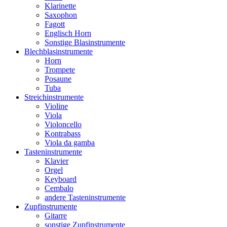
Klarinette
Saxophon
Fagott
Englisch Horn
Sonstige Blasinstrumente
Blechblasinstrumente
Horn
Trompete
Posaune
Tuba
Streichinstrumente
Violine
Viola
Violoncello
Kontrabass
Viola da gamba
Tasteninstrumente
Klavier
Orgel
Keyboard
Cembalo
andere Tasteninstrumente
Zupfinstrumente
Gitarre
sonstige Zupfinstrumente