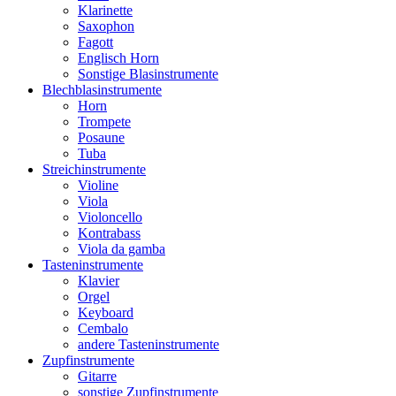
Klarinette
Saxophon
Fagott
Englisch Horn
Sonstige Blasinstrumente
Blechblasinstrumente
Horn
Trompete
Posaune
Tuba
Streichinstrumente
Violine
Viola
Violoncello
Kontrabass
Viola da gamba
Tasteninstrumente
Klavier
Orgel
Keyboard
Cembalo
andere Tasteninstrumente
Zupfinstrumente
Gitarre
sonstige Zupfinstrumente