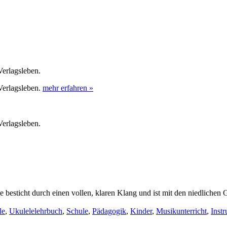
erlagsleben.
Verlagsleben.
mehr erfahren »
erlagsleben.
ie besticht durch einen vollen, klaren Klang und ist mit den niedlichen
le
,
Ukulelelehrbuch
,
Schule
,
Pädagogik
,
Kinder
,
Musikunterricht
,
Inst