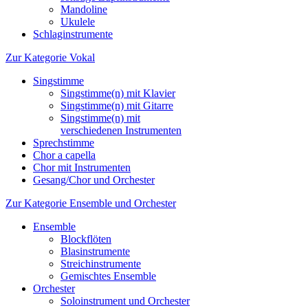
Mandoline
Ukulele
Schlaginstrumente
Zur Kategorie Vokal
Singstimme
Singstimme(n) mit Klavier
Singstimme(n) mit Gitarre
Singstimme(n) mit
verschiedenen Instrumenten
Sprechstimme
Chor a capella
Chor mit Instrumenten
Gesang/Chor und Orchester
Zur Kategorie Ensemble und Orchester
Ensemble
Blockflöten
Blasinstrumente
Streichinstrumente
Gemischtes Ensemble
Orchester
Soloinstrument und Orchester